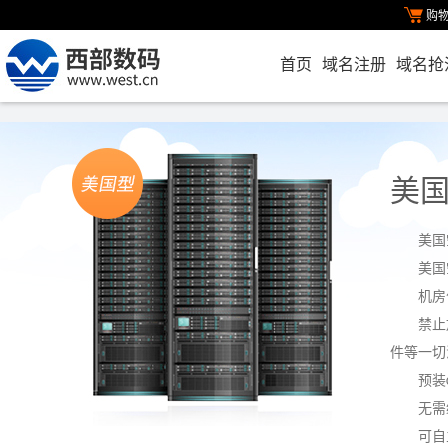
购
首页
域名注册
域名抢
美
美国
美国
机房
禁止
件等一切
预装d
无需
可自