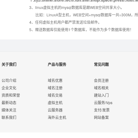
3、linux虚拟主机的mysql数据库是跟WEB空间共享大小。
错误页面定义
数据自助恢复
比如：LinuxA型主机，WEB空间+mysql数据库一共=3
4、任何虚拟主机用户都严禁发送垃圾邮件。
5、赠送数据库仅能使用1个数据库，不能作为多个数据库使用！
rar在线压缩
10重安全保障
免费预装软件
万兆防火墙系统
关于我们
产品与服务
常见问题
Urlrewrite
400服务电话
公司介绍
域名优惠
会员注册
企业文化
域名注册
域名相关
资质和荣誉
域名交易
建站入门
7*24小时在线有问
流量分析
最新动态
虚拟主机
云服务/Vps
必答
媒体关注
云服务器
支付/发票
联系我们
海外云主机
网站备案
7*24小时电话技术
访问统计
支持