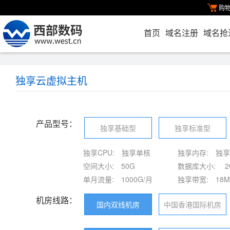
购
首页
域名注册
域名抢
独享云虚拟主机
产品型号：
独享基础型
独享标准型
独享CPU:
独享单核
独享内存:
独享
空间大小:
50G
数据库大小:
2
单月流量:
1000G/月
独享带宽:
18M
机房线路：
国内双线机房
中国香港国际机房