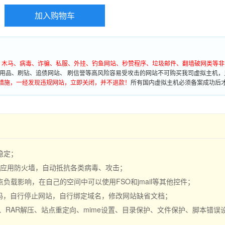
加入购物车
墙、木马、病毒、诈骗、私服、外挂、钓鱼网站、秒赞程序、垃圾邮件、翻墙破网类等非
用品、刷钻、追债网站、 刷信誉等高风险容易受攻击的网站不可购买我司虚拟主机，
措施，一经发现违规网站，立即关闭，并不退款！
所有国内虚拟主机必须备案成功后
稳定；
S 应用防火墙，自动抵抗各类病毒、攻击；
载影响，在自己的空间中可以使用FSO和jmail等其他控件；
密码，自行停止网站，自行绑定域名，修改网站缺省文档；
缩、RAR解压、站点重定向、mime设置、目录保护、文件保护、脚本错误