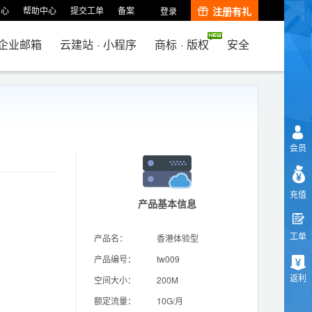
中心
帮助中心
提交工单
备案
注册有礼
登录
企业邮箱
云建站
·
小程序
商标
·
版权
安全
会员
充值
产品基本信息
工单
产品名：
香港体验型
产品编号：
tw009
返利
空间大小：
200M
额定流量：
10G/月