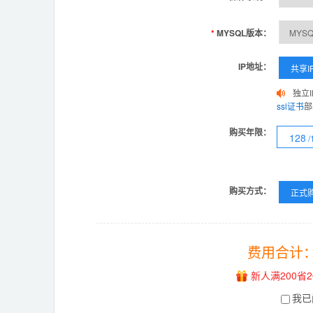
*
MYSQL版本：
IP地址：
共享I
独立
ssl证书
部
购买年限：
128
购买方式：
正式
费用合计
新人满200省2
我已