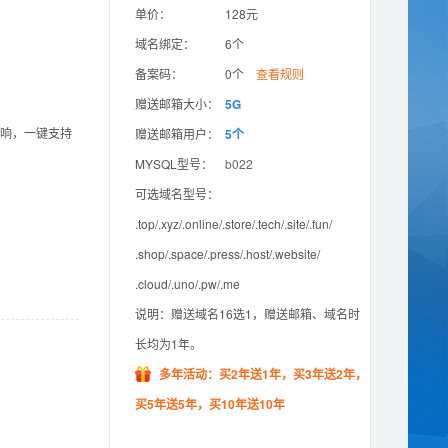
单价：
128元
域名绑定：
6个
备案码：
0个
查看规则
赠送邮箱大小：
5G
影响，一键支持
赠送邮箱用户：
5个
MYSQL型号：
b022
可选域名型号：
.top/.xyz/.online/.store/.tech/.site/.fun/
.shop/.space/.press/.host/.website/
.cloud/.uno/.pw/.me
说明：赠送域名16选1，赠送邮箱、域名时
长均为1年。
多年活动：买2年送1年，买3年送2年，
买5年送5年，买10年送10年