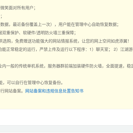
持，微笑面对所有用户；
行；
份数据，最近备份覆盖上一次），用户能在管理中心自助恢复数据；
据双重保护、软硬件/透明防火墙三重保障；
可供选购，免费赠送功能强大的网站情报系统，让您的网上空间如虎添翼！
能正常稳定的运行，严禁上传及运行以下程序：1）聊天室； 2）江湖游戏
内一般的传统单机系统，服务器群前端加装硬件防火墙，全面提速，稳定、
功能，可以自行在管理中心恢复备份。
进行网站备案。
网站备案和违规信息处置告知书
。