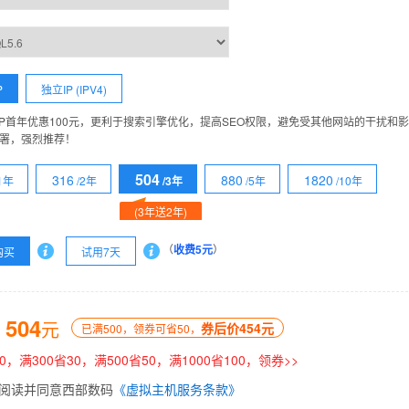
P
独立IP (IPV4)
IP首年优惠100元，更利于搜索引擎优化，提高SEO权限，避免受其他网站的干扰和
署，强烈推荐！
504
316
880
1820
/1年
/2年
/3年
/5年
/10年
(3年送2年)
（
收费5元
）
购买
试用7天
504
：
元
券后价454元
已满500，领券可省50，
0，满300省30，满500省50，满1000省100，领券>>
阅读并同意西部数码
《虚拟主机服务条款》