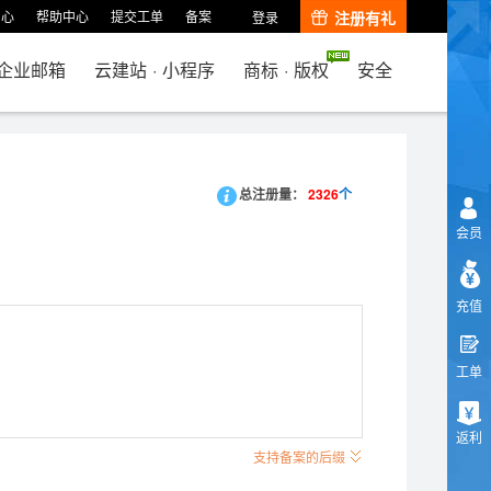
中心
帮助中心
提交工单
备案
注册有礼
登录
企业邮箱
云建站
·
小程序
商标
·
版权
安全
总注册量：
2326
个
会员
充值
工单
返利
支持备案的后缀