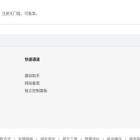
，注册无门槛，可备案。
快速通道
建站助手
网站备案
独立控制面板
款方式
|
友情链接
|
域名资讯
|
提交工单
|
我要评价
|
投诉建议
|
域名