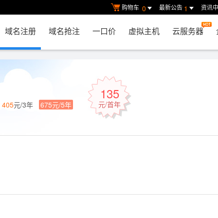
购物车
最新公告
资讯
0
1
域名注册
域名抢注
一口价
虚拟主机
云服务器
135
元/首年
年
405
元/3年
675元/5年