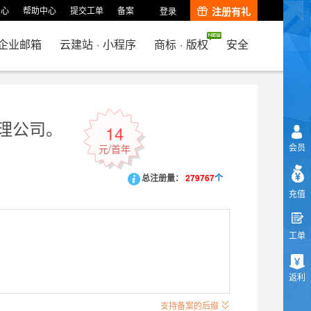
中心
帮助中心
提交工单
备案
注册有礼
登录
企业邮箱
云建站
·
小程序
商标
·
版权
安全
理公司。
14
会员
元/首年
总注册量：
279767
个
充值
工单
返利
支持备案的后缀