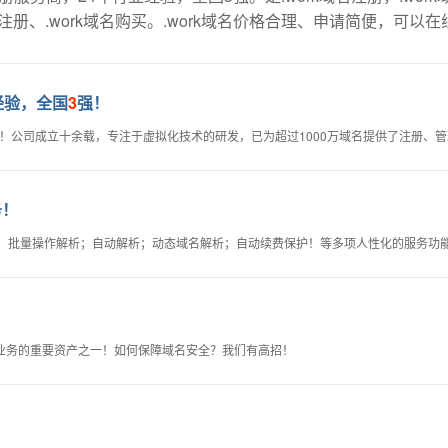
线注册、.work域名购买。.work域名价格合理、申请简便，可
经验，全国
3
强！
认证！公司成立十余载，专注于虚拟化技术的研发，已为超过1000万域名提供了注册、
务！
钟；批量操作解析；自动解析；动态域名解析；自动续费保护！等多项人性化的服务功
业务的重要资产之一！如何保障域名安全？我们有高招！