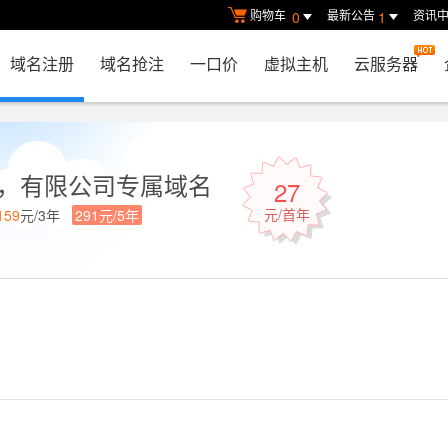
购物车
最新公告
资讯
0
1
域名注册
域名抢注
一口价
虚拟主机
云服务器
公司，有限公司专属域名
27
元/首年
159
元/3年
291元/5年