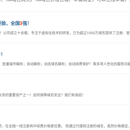
经验，全国
3
强！
认证！公司成立十余载，专注于虚拟化技术的研发，已为超过1000万域名提供了注册、
务！
钟；批量操作解析；自动解析；动态域名解析；自动续费保护！等多项人性化的服务功
业务的重要资产之一！如何保障域名安全？我们有高招！
势，在全国一线注册商中续费价格更优惠。 而通过代理商注册的域名，虽然价格便宜