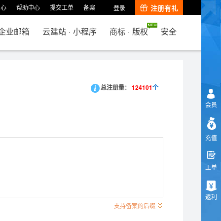
中心
帮助中心
提交工单
备案
注册有礼
登录
企业邮箱
云建站
·
小程序
商标
·
版权
安全
总注册量：
124101
个
会员
充值
工单
返利
支持备案的后缀