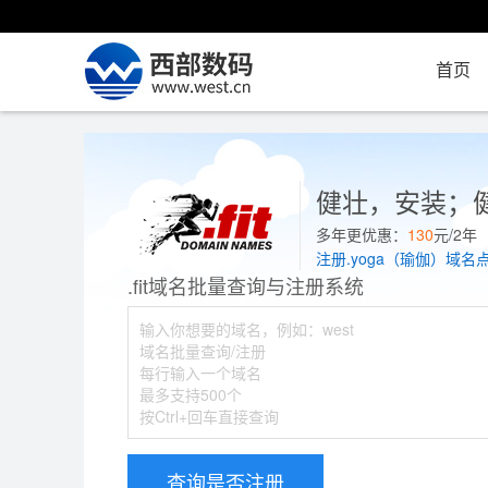
首页
健壮，安装；
多年更优惠：
130
元/2
注册.yoga（瑜伽）域名
.fit域名批量查询与注册系统
查询是否注册