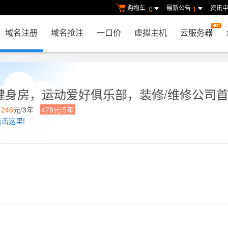
购物车
最新公告
资讯
0
1
域名注册
域名抢注
一口价
虚拟主机
云服务器
健身房，运动爱好俱乐部，装修/维修公司
年
246
元/3年
478元/5年
点击这里!