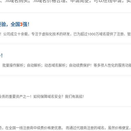
、.fit域名购买。.fit域名价格合理、申请简便，可以在线申请，
经验，全国
3
强！
认证！公司成立十余载，专注于虚拟化技术的研发，已为超过1000万域名提供了注册、
务！
钟；批量操作解析；自动解析；动态域名解析；自动续费保护！等多项人性化的服务功
业务的重要资产之一！如何保障域名安全？我们有高招！
势，在全国一线注册商中续费价格更优惠。 而通过代理商注册的域名，虽然价格便宜