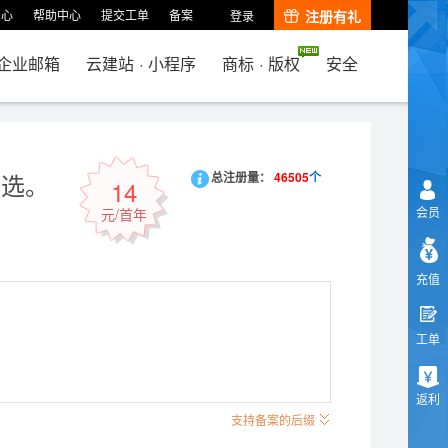
中心
帮助中心
提交工单
备案
注册有礼
登录
企业邮箱
云建站
·
小程序
商标
·
版权
安全
首选。
总注册量：
46505
个
14
会员
元/首年
充值
工单
返利
支持备案的后缀