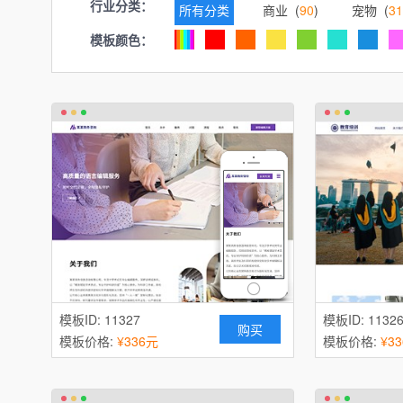
行业分类：
所有分类
商业 (
90
)
宠物 (
31
模板颜色：
广告 (
71
)
建筑、建材 (
87
)
汽车服务 (
43
)
化工、涂料 (
59
)
教育、培训 (
85
)
家电 (
37
)
展览、展会 (
43
)
家居、日用百货 
礼品、工艺品 (
24
)
眼镜 (
22
)
IT科技、软件 (
81
)
珠宝、首饰 (
4
办公用品 (
29
)
摄影、冲印 (
61
)
模板ID: 11327
安防、监控器材 (
72
)
模板ID: 1132
鞋帽 (
22
)
购买
模板价格:
¥336元
模板价格:
¥3
钟表 (
30
)
婚礼、婚庆 (
39
)