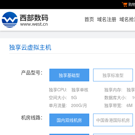
购
首页
域名注册
域名抢
独享云虚拟主机
产品型号：
独享基础型
独享标准型
独享CPU:
独享单核
独享内存:
独享
空间大小:
5G
数据库大小:
1
单月流量:
200G/月
独享带宽:
6M
机房线路：
国内双线机房
中国香港国际机房