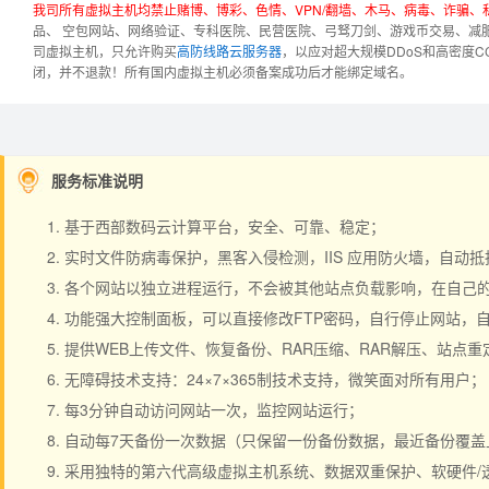
我司所有虚拟主机均禁止赌博、博彩、色情、VPN/翻墙、木马、病毒、诈骗
品、 空包网站、网络验证、专科医院、民营医院、弓驽刀剑、游戏币交易、减
司虚拟主机，只允许购买
高防线路云服务器
，以应对超大规模DDoS和高密度
闭，并不退款！
所有国内虚拟主机必须备案成功后才能绑定域名。
服务标准说明
基于西部数码云计算平台，安全、可靠、稳定；
实时文件防病毒保护，黑客入侵检测，IIS 应用防火墙，自动
各个网站以独立进程运行，不会被其他站点负载影响，在自己的空间
功能强大控制面板，可以直接修改FTP密码，自行停止网站，
提供WEB上传文件、恢复备份、RAR压缩、RAR解压、站点
无障碍技术支持：24×7×365制技术支持，微笑面对所有用户；
每3分钟自动访问网站一次，监控网站运行；
自动每7天备份一次数据（只保留一份备份数据，最近备份覆盖
采用独特的第六代高级虚拟主机系统、数据双重保护、软硬件/